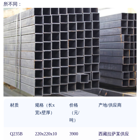
所不同：
材质
规格（长x
价格
产地/供应商
宽x壁厚）
（元/
吨）
Q235B
220x220x10
3900
西藏拉萨某供应