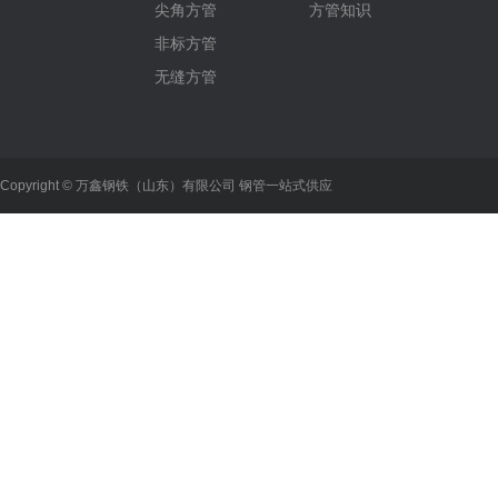
尖角方管
方管知识
非标方管
无缝方管
Copyright © 万鑫钢铁（山东）有限公司 钢管一站式供应