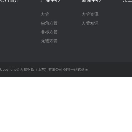
公司简介
产品中心
新闻中心
加
方管
方管资讯
尖角方管
方管知识
非标方管
无缝方管
Copyright © 万鑫钢铁（山东）有限公司 钢管一站式供应