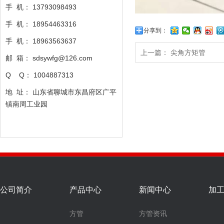
手 机： 13793098493
手 机：
18954463316
分享到：
手 机：
18963563637
上一篇：
尖角方矩管
邮 箱： sdsywfg@126.com
Q Q： 1004887313
地 址： 山东省聊城市东昌府区广平
镇南周工业园
公司简介
产品中心
新闻中心
加
方管
方管资讯