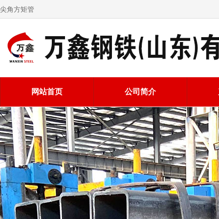
尖角方矩管
网站首页
公司简介