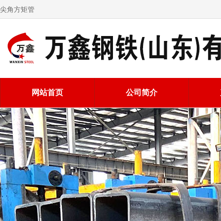
尖角方矩管
网站首页
公司简介